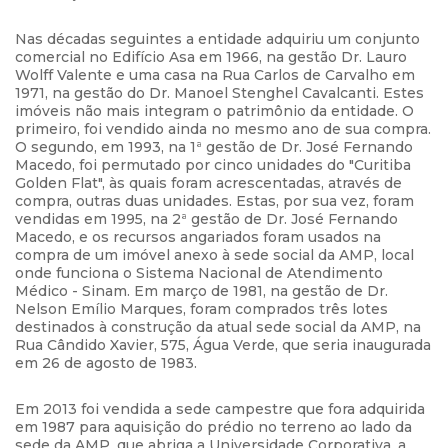
Nas décadas seguintes a entidade adquiriu um conjunto
comercial no Edifício Asa em 1966, na gestão Dr. Lauro
Wolff Valente e uma casa na Rua Carlos de Carvalho em
1971, na gestão do Dr. Manoel Stenghel Cavalcanti. Estes
imóveis não mais integram o patrimônio da entidade. O
primeiro, foi vendido ainda no mesmo ano de sua compra.
O segundo, em 1993, na 1ª gestão de Dr. José Fernando
Macedo, foi permutado por cinco unidades do "Curitiba
Golden Flat", às quais foram acrescentadas, através de
compra, outras duas unidades. Estas, por sua vez, foram
vendidas em 1995, na 2ª gestão de Dr. José Fernando
Macedo, e os recursos angariados foram usados na
compra de um imóvel anexo à sede social da AMP, local
onde funciona o Sistema Nacional de Atendimento
Médico - Sinam. Em março de 1981, na gestão de Dr.
Nelson Emílio Marques, foram comprados três lotes
destinados à construção da atual sede social da AMP, na
Rua Cândido Xavier, 575, Água Verde, que seria inaugurada
em 26 de agosto de 1983.
Em 2013 foi vendida a sede campestre que fora adquirida
em 1987 para aquisição do prédio no terreno ao lado da
sede da AMP, que abriga a Universidade Corporativa, a