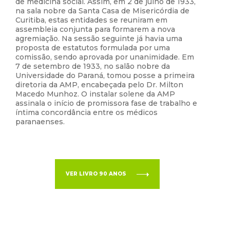
de medicina social. Assim, em 2 de julho de 1933,
na sala nobre da Santa Casa de Misericórdia de
Curitiba, estas entidades se reuniram em
assembleia conjunta para formarem a nova
agremiação. Na sessão seguinte já havia uma
proposta de estatutos formulada por uma
comissão, sendo aprovada por unanimidade. Em
7 de setembro de 1933, no salão nobre da
Universidade do Paraná, tomou posse a primeira
diretoria da AMP, encabeçada pelo Dr. Milton
Macedo Munhoz. O instalar solene da AMP
assinala o início de promissora fase de trabalho e
íntima concordância entre os médicos
paranaenses.
VER LIVRO 90 ANOS