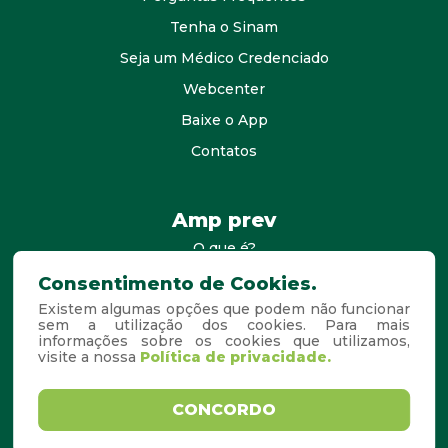
Tenha o Sinam
Seja um Médico Credenciado
Webcenter
Baixe o App
Contatos
Amp prev
O que é?
consultores
Consentimento de Cookies.
Existem algumas opções que podem não funcionar
Agende Sua Visita
sem a utilização dos cookies. Para mais
informações sobre os cookies que utilizamos,
Perguntas Frequentes
visite a nossa
Política de privacidade.
Copyright © 2026. Todos os
Desenvolvido por
CONCORDO