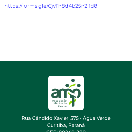
https://forms.gle/CjvTh8d4b25n2i1d8
Rua Cândido Xavier, 575 - Água Verde
Curitiba, Paraná