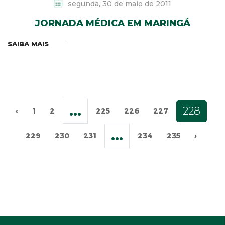
segunda, 30 de maio de 2011
JORNADA MÉDICA EM MARINGÁ
SAIBA MAIS
...
228
‹
1
2
225
226
227
...
229
230
231
234
235
›