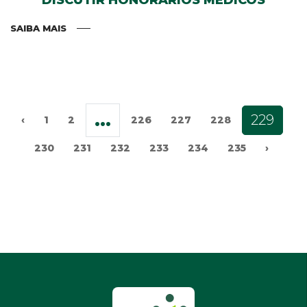
SAIBA MAIS
...
229
‹
1
2
226
227
228
230
231
232
233
234
235
›