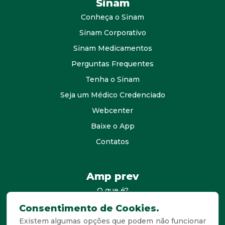
Sinam
Conheça o Sinam
Sinam Corporativo
Sinam Medicamentos
Perguntas Frequentes
Tenha o Sinam
Seja um Médico Credenciado
Webcenter
Baixe o App
Contatos
Amp prev
O que é?
consultores
Consentimento de Cookies.
Existem algumas opções que podem não funcionar
Agende Sua Visita