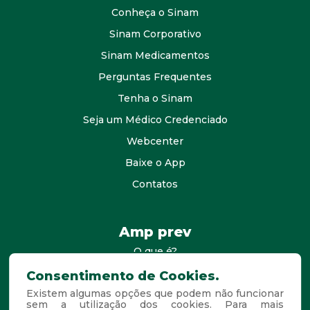
Conheça o Sinam
Sinam Corporativo
Sinam Medicamentos
Perguntas Frequentes
Tenha o Sinam
Seja um Médico Credenciado
Webcenter
Baixe o App
Contatos
Amp prev
O que é?
consultores
Consentimento de Cookies.
Existem algumas opções que podem não funcionar
Agende Sua Visita
sem a utilização dos cookies. Para mais