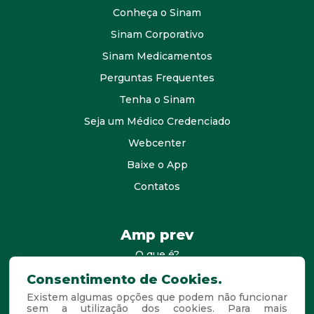
Conheça o Sinam
Sinam Corporativo
Sinam Medicamentos
Perguntas Frequentes
Tenha o Sinam
Seja um Médico Credenciado
Webcenter
Baixe o App
Contatos
Amp prev
O que é?
consultores
Consentimento de Cookies.
Existem algumas opções que podem não funcionar
Agende Sua Visita
sem a utilização dos cookies. Para mais