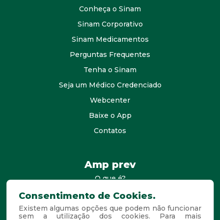
Conheça o Sinam
Sinam Corporativo
Sinam Medicamentos
Perguntas Frequentes
Tenha o Sinam
Seja um Médico Credenciado
Webcenter
Baixe o App
Contatos
Amp prev
O que é?
consultores
Consentimento de Cookies.
Existem algumas opções que podem não funcionar
Agende Sua Visita
sem a utilização dos cookies. Para mais